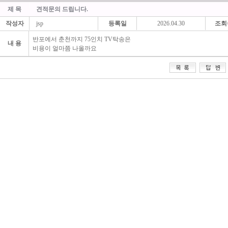
제 목
견적문의 드립니다.
작성자
jsp
등록일
2026.04.30
조회
반포에서 춘천까지 75인치 TV탁송은
내 용
비용이 얼마쯤 나올까요